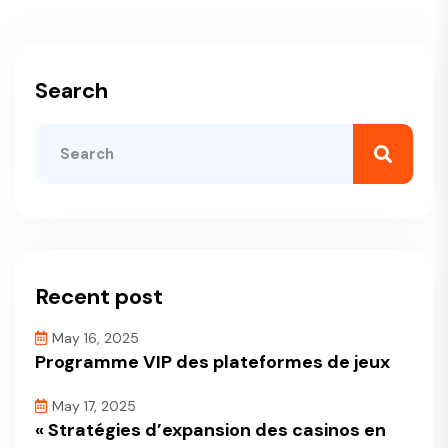
Search
Recent post
May 16, 2025
Programme VIP des plateformes de jeux
May 17, 2025
« Stratégies d’expansion des casinos en