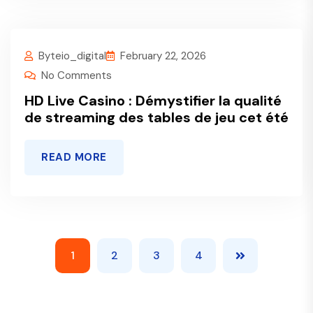
Byteio_digital
February 22, 2026
No Comments
HD Live Casino : Démystifier la qualité
de streaming des tables de jeu cet été
READ MORE
1
2
3
4