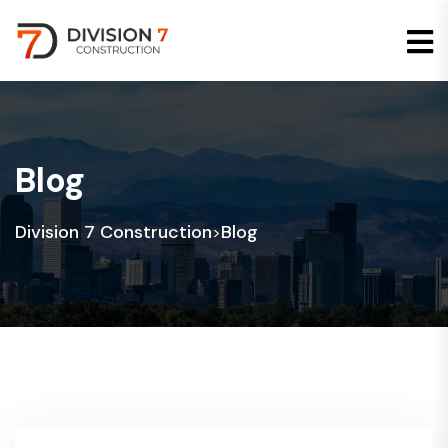
Blog
Division 7 Construction
Blog
>