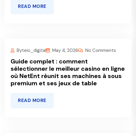
READ MORE
Byteio_digital
May 4, 2026
No Comments
Guide complet : comment
sélectionner le meilleur casino en ligne
où NetEnt réunit ses machines à sous
premium et ses jeux de table
READ MORE