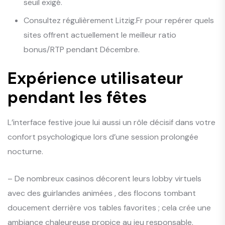
seuil exigé.
Consultez régulièrement Litzig.Fr pour repérer quels
sites offrent actuellement le meilleur ratio
bonus/RTP pendant Décembre.
Expérience utilisateur
pendant les fêtes
L’interface festive joue lui aussi un rôle décisif dans votre
confort psychologique lors d’une session prolongée
nocturne.
– De nombreux casinos décorent leurs lobby virtuels
avec des guirlandes animées , des flocons tombant
doucement derrière vos tables favorites ; cela crée une
ambiance chaleureuse propice au jeu responsable.