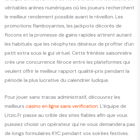
véritables arènes numériques où les joueurs recherchent
le meilleur rendement possible avant le réveillon. Les
promotions flamboyantes, les jackpots décorés de
flocons et la promesse de gains rapides attirent autant
les habitués que les néophytes désireux de profiter d’un
petit extra sous le gui virtuel. Cette frénésie saisonnière
crée une concurrence féroce entre les plateformes qui
veulent offrir le meilleur rapport qualité‑prix pendant la
période la plus lucrative du calendrier ludique.
Pour jouer sans tracas administratif, découvrez les
meilleurs
casino en ligne sans verification
. L’équipe de
Litzic.Fr passe au crible des sites fiables afin que vous
puissiez choisir un opérateur qui ne vous demandera pas
de longs formulaires KYC pendant vos soirées festives.