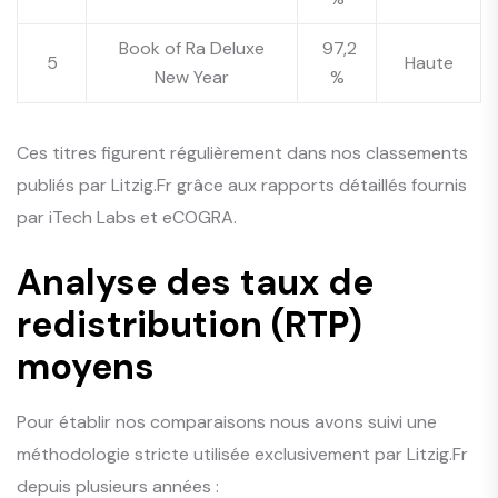
Book of Ra Deluxe
97,2
5
Haute
New Year
%
Ces titres figurent régulièrement dans nos classements
publiés par Litzig.Fr grâce aux rapports détaillés fournis
par iTech Labs et eCOGRA.
Analyse des taux de
redistribution (RTP)
moyens
Pour établir nos comparaisons nous avons suivi une
méthodologie stricte utilisée exclusivement par Litzig.Fr
depuis plusieurs années :