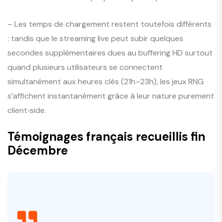
– Les temps de chargement restent toutefois différents
: tandis que le streaming live peut subir quelques
secondes supplémentaires dues au buffering HD surtout
quand plusieurs utilisateurs se connectent
simultanément aux heures clés (21h–23h), les jeux RNG
s’affichent instantanément grâce à leur nature purement
client‑side.
Témoignages français recueillis fin
Décembre