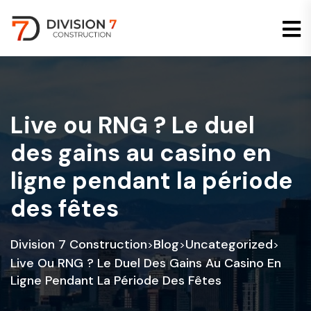
Live ou RNG ? Le duel
des gains au casino en
ligne pendant la période
des fêtes
Division 7 Construction
Blog
Uncategorized
>
>
>
Live Ou RNG ? Le Duel Des Gains Au Casino En
Ligne Pendant La Période Des Fêtes