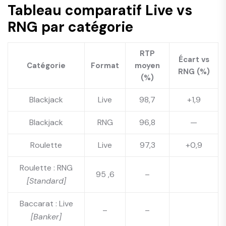
Tableau comparatif Live vs
RNG par catégorie
RTP
Écart vs
Catégorie
Format
moyen
RNG (%)
(%)
Blackjack
Live
98,7
+1,9
Blackjack
RNG
96,8
—
Roulette
Live
97,3
+0,9
Roulette : RNG
95 ,6
–
[Standard]
Baccarat : Live
–
–
[Banker]