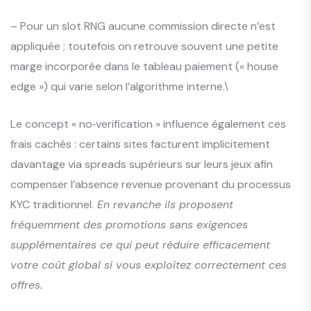
– Pour un slot RNG aucune commission directe n’est
appliquée ; toutefois on retrouve souvent une petite
marge incorporée dans le tableau paiement (« house
edge ») qui varie selon l’algorithme interne.\
Le concept « no‑verification » influence également ces
frais cachés : certains sites facturent implicitement
davantage via spreads supérieurs sur leurs jeux afin
compenser l’absence revenue provenant du processus
KYC traditionnel.
En revanche ils proposent
fréquemment des promotions sans exigences
supplémentaires ce qui peut réduire efficacement
votre coût global si vous exploitez correctement ces
offres.