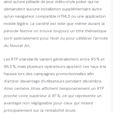
ainsi qu’une pléiade de jeux vidéo‑style poker qui ne
demandent aucune installation supplémentaire autre
qu’un navigateur compatible HTML5 ou une application
mobile légère.
La variété est telle que même durant la
période festive on trouve toujours un titre thématique
sorti spécialement pour Noël ou pour célébrer l’arrivée
du Nouvel An.
Les RTP standards varient généralement entre 95 % et
96,5 %, mais plusieurs opérateurs ajustent ces taux à la
hausse lors des campagnes promotionnelles afin
d’attirer davantage d’utilisateurs pendant décembre.
Ainsi certains titres affichent temporairement un RTP
proche voire supérieur à 97 %, ce qui représente un
avantage non négligeable pour ceux qui misent
principalement sur la rentabilité brute.