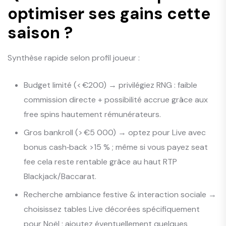
optimiser ses gains cette
saison ?
Synthèse rapide selon profil joueur :
Budget limité (< €200) → privilégiez RNG : faible
commission directe + possibilité accrue grâce aux
free spins hautement rémunérateurs.
Gros bankroll (> €5 000) → optez pour Live avec
bonus cash‑back >15 % ; même si vous payez seat
fee cela reste rentable grâce au haut RTP
Blackjack/Baccarat.
Recherche ambiance festive & interaction sociale →
choisissez tables Live décorées spécifiquement
pour Noël ; ajoutez éventuellement quelques