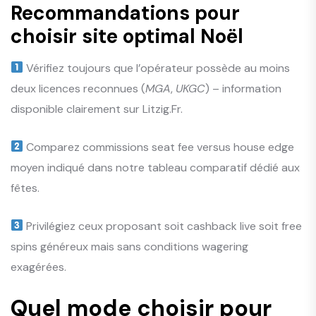
Recommandations pour
choisir site optimal Noël
Vérifiez toujours que l’opérateur possède au moins
deux licences reconnues (
MGA
,
UKGC
) – information
disponible clairement sur Litzig.Fr.
Comparez commissions seat fee versus house edge
moyen indiqué dans notre tableau comparatif dédié aux
fêtes.
Privilégiez ceux proposant soit cashback live soit free
spins généreux mais sans conditions wagering
exagérées.
Quel mode choisir pour