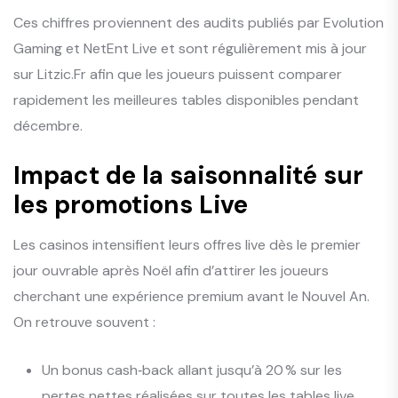
Ces chiffres proviennent des audits publiés par Evolution
Gaming et NetEnt Live et sont régulièrement mis à jour
sur Litzic.Fr afin que les joueurs puissent comparer
rapidement les meilleures tables disponibles pendant
décembre.
Impact de la saisonnalité sur
les promotions Live
Les casinos intensifient leurs offres live dès le premier
jour ouvrable après Noël afin d’attirer les joueurs
cherchant une expérience premium avant le Nouvel An.
On retrouve souvent :
Un bonus cash‑back allant jusqu’à 20 % sur les
pertes nettes réalisées sur toutes les tables live