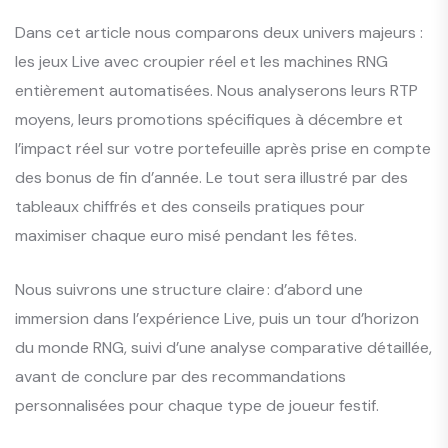
Dans cet article nous comparons deux univers majeurs :
les jeux Live avec croupier réel et les machines RNG
entièrement automatisées. Nous analyserons leurs RTP
moyens, leurs promotions spécifiques à décembre et
l’impact réel sur votre portefeuille après prise en compte
des bonus de fin d’année. Le tout sera illustré par des
tableaux chiffrés et des conseils pratiques pour
maximiser chaque euro misé pendant les fêtes.
Nous suivrons une structure claire : d’abord une
immersion dans l’expérience Live, puis un tour d’horizon
du monde RNG, suivi d’une analyse comparative détaillée,
avant de conclure par des recommandations
personnalisées pour chaque type de joueur festif.