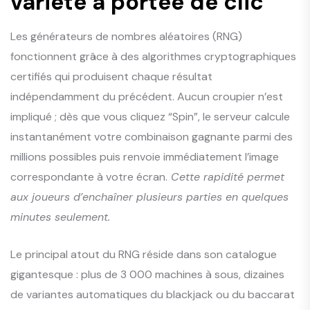
variété à portée de clic
Les générateurs de nombres aléatoires (RNG)
fonctionnent grâce à des algorithmes cryptographiques
certifiés qui produisent chaque résultat
indépendamment du précédent. Aucun croupier n’est
impliqué ; dès que vous cliquez “Spin”, le serveur calcule
instantanément votre combinaison gagnante parmi des
millions possibles puis renvoie immédiatement l’image
correspondante à votre écran.
Cette rapidité permet
aux joueurs d’enchaîner plusieurs parties en quelques
minutes seulement.
Le principal atout du RNG réside dans son catalogue
gigantesque : plus de 3 000 machines à sous, dizaines
de variantes automatiques du blackjack ou du baccarat