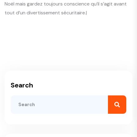
Noël mais gardez toujours conscience qu’il s’agit avant
tout d’un divertissement sécuritaire.|
Search