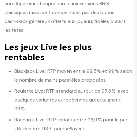
sont légèrement supérieures aux versions RNG
classiques mais sont compensées par des bonus
cash‑back généreux offerts aux joueurs fidèles durant
les fêtes.
Les jeux Live les plus
rentables
Blackjack Live : RTP moyen entre 98,5 % et 99 % selon
le nombre de mains parallèles proposées.
Roulette Live : RTP standard autour de 97,3 %, avec
quelques variantes européennes qui atteignent
98 %.
Baccarat Live : RTP variant entre 98,9 % pour le pari
« Banker » et 98 % pour « Player ».