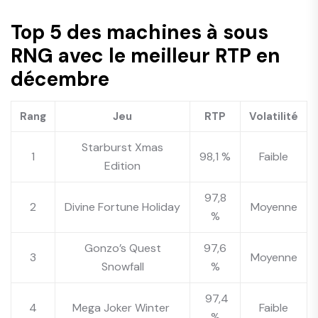
Top 5 des machines à sous
RNG avec le meilleur RTP en
décembre
Rang
Jeu
RTP
Volatilité
Starburst Xmas
1
98,1 %
Faible
Edition
97,8
2
Divine Fortune Holiday
Moyenne
%
Gonzo’s Quest
97,6
3
Moyenne
Snowfall
%
97,4
4
Mega Joker Winter
Faible
%