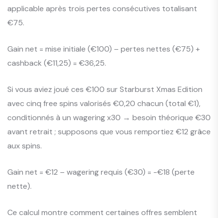
applicable après trois pertes consécutives totalisant
€75.
Gain net = mise initiale (€100) – pertes nettes (€75) +
cashback (€11,25) = €36,25.
Si vous aviez joué ces €100 sur Starburst Xmas Edition
avec cinq free spins valorisés €0,20 chacun (total €1),
conditionnés à un wagering x30 → besoin théorique €30
avant retrait ; supposons que vous remportiez €12 grâce
aux spins.
Gain net = €12 – wagering requis (€30) = -€18 (perte
nette).
Ce calcul montre comment certaines offres semblent