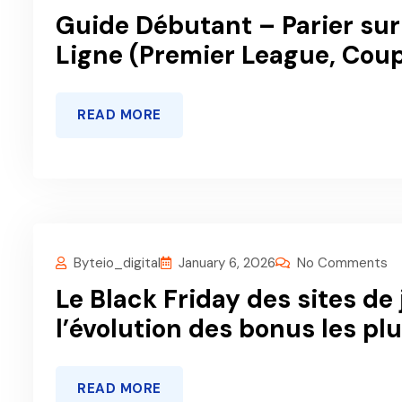
Guide Débutant – Parier sur 
Ligne (Premier League, Cou
READ MORE
Byteio_digital
January 6, 2026
No Comments
Le Black Friday des sites de 
l’évolution des bonus les plu
READ MORE