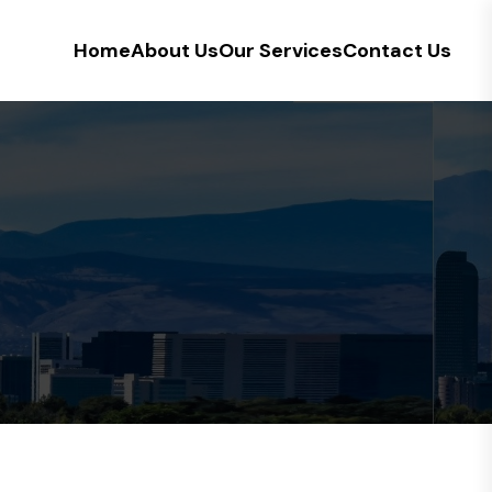
Home
About Us
Our Services
Contact Us