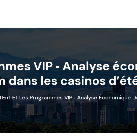
ammes VIP ‑ Analyse éc
 dans les casinos d’ét
tEnt Et Les Programmes VIP ‑ Analyse Économique De