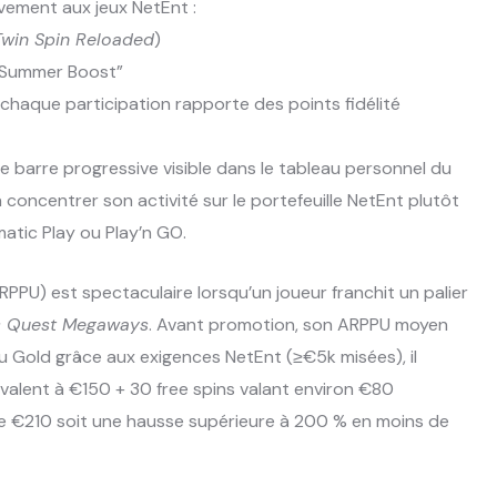
vement aux jeux NetEnt :
Twin Spin Reloaded
)
 “Summer Boost”
ù chaque participation rapporte des points fidélité
barre progressive visible dans le tableau personnel du
 concentrer son activité sur le portefeuille NetEnt plutôt
atic Play ou Play’n GO.
RPPU) est spectaculaire lorsqu’un joueur franchit un palier
s Quest Megaways
. Avant promotion, son ARPPU moyen
eau Gold grâce aux exigences NetEnt (≥€5k misées), il
alent à €150 + 30 free spins valant environ €80
de €210 soit une hausse supérieure à 200 % en moins de