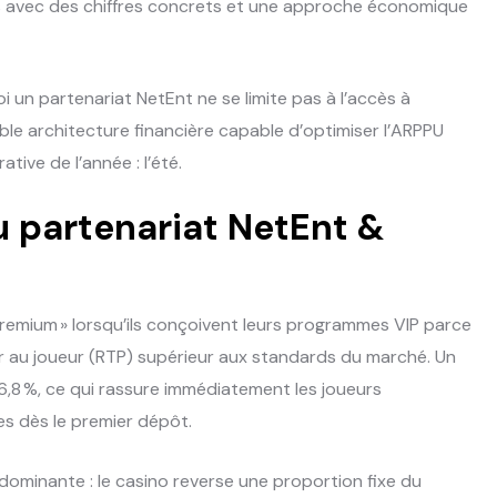
s avec des chiffres concrets et une approche économique
 un partenariat NetEnt ne se limite pas à l’accès à
le architecture financière capable d’optimiser l’ARPPU
tive de l’année : l’été.
 partenariat NetEnt &
 premium » lorsqu’ils conçoivent leurs programmes VIP parce
 au joueur (RTP) supérieur aux standards du marché. Un
8 %, ce qui rassure immédiatement les joueurs
es dès le premier dépôt.
 dominante : le casino reverse une proportion fixe du