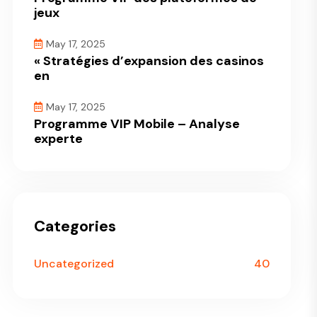
jeux
May 17, 2025
« Stratégies d’expansion des casinos
en
May 17, 2025
Programme VIP Mobile – Analyse
experte
Categories
Uncategorized
40