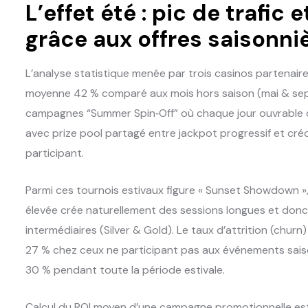
L’effet été : pic de trafic
grâce aux offres saisonni
L’analyse statistique menée par trois casinos partenaire
moyenne 42 % comparé aux mois hors saison (mai & sep
campagnes “Summer Spin‑Off” où chaque jour ouvrable 
avec prize pool partagé entre jackpot progressif et cré
participant.
Parmi ces tournois estivaux figure « Sunset Showdown »
élevée crée naturellement des sessions longues et don
intermédiaires (Silver & Gold). Le taux d’attrition (chur
27 % chez ceux ne participant pas aux événements saiso
30 % pendant toute la période estivale.
Calcul du ROI moyen d’une campagne promotionnelle esti