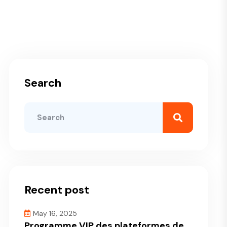
Search
Recent post
May 16, 2025
Programme VIP des plateformes de