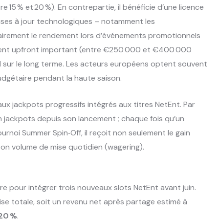
e 15 % et 20 %). En contrepartie, il bénéficie d’une licence
mises à jour technologiques – notamment les
airement le rendement lors d’événements promotionnels
ement upfront important (entre €250 000 et €400 000
nul sur le long terme. Les acteurs européens optent souvent
budgétaire pendant la haute saison.
ux jackpots progressifs intégrés aux titres NetEnt. Par
n jackpots depuis son lancement ; chaque fois qu’un
noi Summer Spin‑Off, il reçoit non seulement le gain
 son volume de mise quotidien (wagering).
e pour intégrer trois nouveaux slots NetEnt avant juin.
ise totale, soit un revenu net après partage estimé à
20 %
.