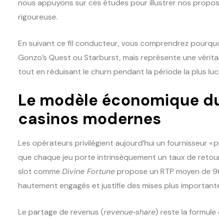
nous appuyons sur ces études pour illustrer nos propo
rigoureuse.
En suivant ce fil conducteur, vous comprendrez pourquoi
Gonzo’s Quest ou Starburst, mais représente une véritab
tout en réduisant le churn pendant la période la plus lucra
Le modèle économique du
casinos modernes
Les opérateurs privilégient aujourd’hui un fournisseur «
que chaque jeu porte intrinsèquement un taux de retour
slot comme
Divine Fortune
propose un RTP moyen de 96,
hautement engagés et justifie des mises plus important
Le partage de revenus (
revenue‑share
) reste la formule