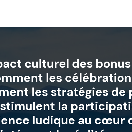
mpact culturel des bonus
comment les célébration
ment les stratégies de
timulent la participati
rience ludique au cœur 