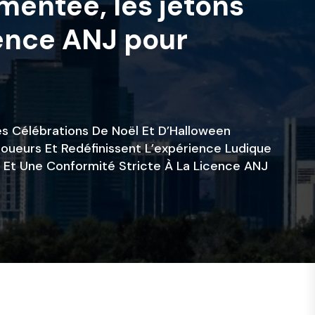
gmentée, les jetons
cence ANJ pour
es Célébrations De Noël Et D’Halloween
oueurs Et Redéfinissent L’expérience Ludique
n Et Une Conformité Stricte À La Licence ANJ