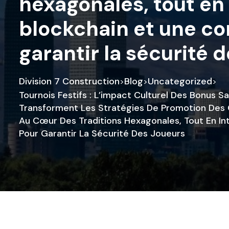
hexagonales, tout en 
blockchain et une con
garantir la sécurité 
Division 7 Construction
Blog
Uncategorized
>
>
>
Tournois Festifs : L’impact Culturel Des Bonus 
Transforment Les Stratégies De Promotion Des C
Au Cœur Des Traditions Hexagonales, Tout En In
Pour Garantir La Sécurité Des Joueurs