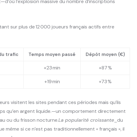
x—d’où l’explosion massive du nombre d’inscriptions
ant sur plus de 12 000 joueurs français actifs entre
u trafic
Temps moyen passé
Dépôt moyen (€)
+23 min
+87 %
+19 min
+73 %
eurs visitent les sites pendant ces périodes mais qu’ils
ps qu’en argent liquide.—un comportement directement
eau ou du frisson nocturne.
La popularité croissante
​​_du
e même si ce n’est pas traditionnellement « français », il