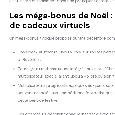
s’est inséré durablement dans nos pratiques récréativ
Les méga‑bonus de Noël : 
de cadeaux virtuels
Un méga‑bonus typique proposé durant décembre compre
Cash‑back augmenté jusqu’à 25 % sur toutes pertes 
et Réveillon ;
Tours gratuits thématiques intégrés aux slots “Chri
multiplicateur spécial allant jusqu’à ×5 lors du spin fi
Multiplicateurs progressifs appliqués aux paris sportifs
souvent associés aux compétitions footballistiques
cette période festive.
Les opérateurs décorent chaque interface avec sap