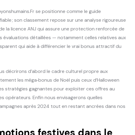
Soyonshumains.Fr se positionne comme le guide
fiable ; son classement repose sur une analyse rigoureuse
 de la licence ANJ qui assure une protection renforcée de
rs évaluations détaillées — notamment celles relatives aux
arent qui aide à différencier le vrai bonus attractif du
 nous décrirons d’abord le cadre culturel propre aux
ètement les méga‑bonus de Noël puis ceux d’Halloween
s stratégies gagnantes pour exploiter ces offres au
s opérateurs. Enfin nous envisagerons quelles
 campagnes après 2024 tout en restant ancrées dans nos
motions festives dans le