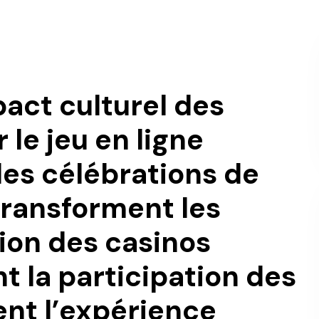
mpact culturel des
 le jeu en ligne
es célébrations de
transforment les
ion des casinos
t la participation des
ent l’expérience